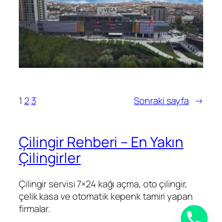
1
2
3
Sonraki sayfa
→
Çilingir Rehberi – En Yakın
Çilingirler
Çilingir servisi 7×24 kağı açma, oto çilingir,
çelik kasa ve otomatik kepenk tamiri yapan
firmalar.